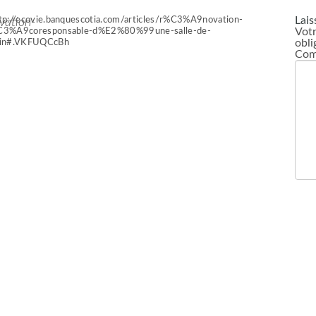
Lais
tp://ecovie.banquescotia.com/articles/r%C3%A9novation-
vation-
Votr
3%A9coresponsable-d%E2%80%99une-salle-de-
obli
ain#.VKFUQCcBh
Com