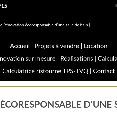
915
l
Accueil
|
Projets à vendre
|
Location
énovation sur mesure
|
Réalisations
|
Calcul
Calculatrice ristourne TPS-TVQ
|
Contact
ÉCORESPONSABLE D’UNE S