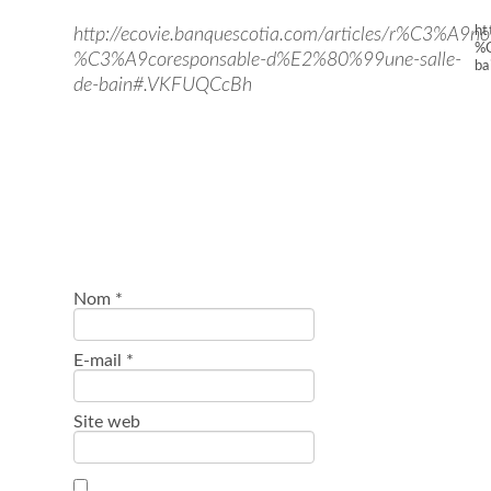
ht
http://ecovie.banquescotia.com/articles/r%C3%A9no
%C
%C3%A9coresponsable-d%E2%80%99une-salle-
b
de-bain#.VKFUQCcBh
Nom
*
E-mail
*
Site web