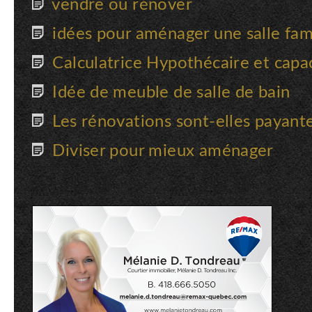
vendre ou rénover
idées pour aménager une salle fami
Calculatrice Hypothécaire et capa
Idée de meuble de salle de bain
Les rénovations sont-elles payant
Diviser pour mieux aménager