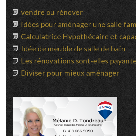
vendre ou rénover
idées pour aménager une salle fami
Calculatrice Hypothécaire et capa
Idée de meuble de salle de bain
Les rénovations sont-elles payant
Diviser pour mieux aménager