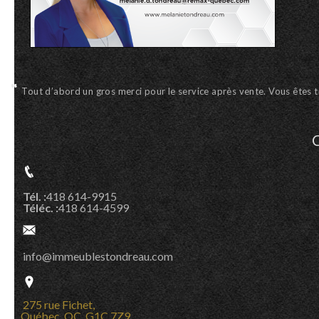
Nous sommes très satisfait du résultat final. Avec un service très
Tél. :
418 614-9915
Téléc. :
418 614-4599
info@immeublestondreau.com
275 rue Fichet,
Québec, QC G1C 7Z9