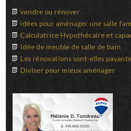
vendre ou rénover
idées pour aménager une salle fami
Calculatrice Hypothécaire et capa
Idée de meuble de salle de bain
Les rénovations sont-elles payant
Diviser pour mieux aménager