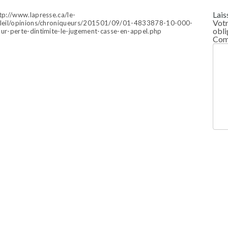
Lais
tp://www.lapresse.ca/le-
Votr
leil/opinions/chroniqueurs/201501/09/01-4833878-10-000-
obli
ur-perte-dintimite-le-jugement-casse-en-appel.php
Com