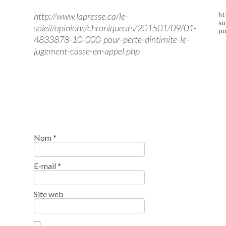
http://www.lapresse.ca/le-
ht
so
soleil/opinions/chroniqueurs/201501/09/01-
po
4833878-10-000-pour-perte-dintimite-le-
jugement-casse-en-appel.php
Nom
*
E-mail
*
Site web