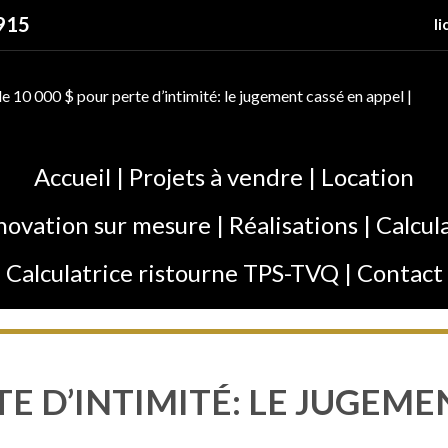
915
l
Accueil
|
Projets à vendre
|
Location
novation sur mesure
|
Réalisations
|
Calcul
Calculatrice ristourne TPS-TVQ
|
Contact
TE D’INTIMITÉ: LE JUGEM