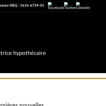
icence RBQ : 5616-6739-01
atrice hypothécaire
rnières nouvelles