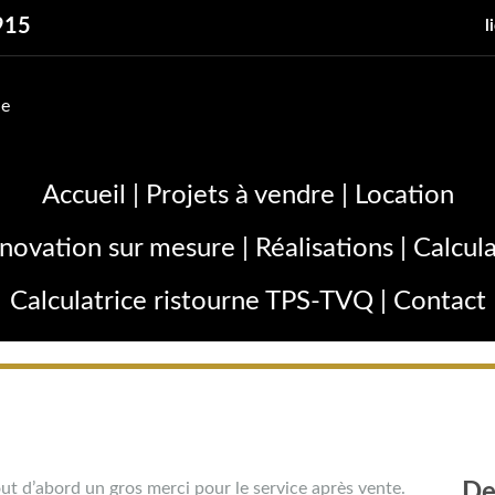
915
l
Accueil
|
Projets à vendre
|
Location
énovation sur mesure
|
Réalisations
|
Calcul
Calculatrice ristourne TPS-TVQ
|
Contact
ut d’abord un gros merci pour le service après vente.
De